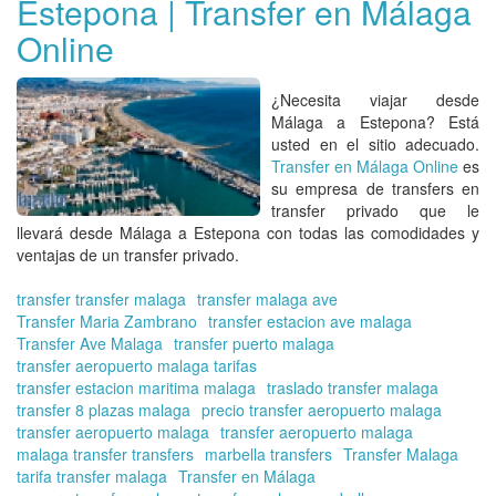
Estepona | Transfer en Málaga
Sol
|
Online
Tr
co
Tra
¿
Necesita viajar desde
en
Málaga a Estepona
? Está
Má
usted en el sitio adecuado.
On
Transfer en Málaga Online
es
su empresa de transfers en
transfer privado que le
llevará desde Málaga a Estepona con todas las comodidades y
ventajas de un transfer privado.
transfer transfer malaga
transfer malaga ave
Transfer Maria Zambrano
transfer estacion ave malaga
Transfer Ave Malaga
transfer puerto malaga
transfer aeropuerto malaga tarifas
transfer estacion maritima malaga
traslado transfer malaga
transfer 8 plazas malaga
precio transfer aeropuerto malaga
transfer aeropuerto malaga
transfer aeropuerto malaga
malaga transfer transfers
marbella transfers
Transfer Malaga
tarifa transfer malaga
Transfer en Málaga