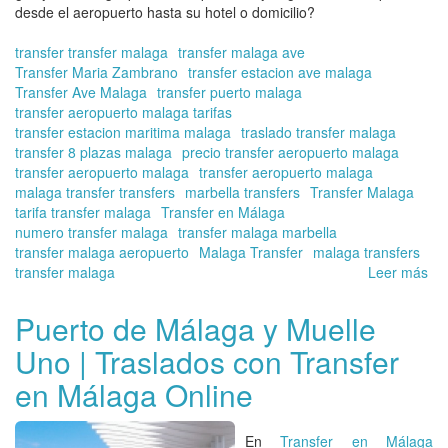
desde el aeropuerto hasta su hotel o domicilio?
transfer transfer malaga
transfer malaga ave
Transfer Maria Zambrano
transfer estacion ave malaga
Transfer Ave Malaga
transfer puerto malaga
transfer aeropuerto malaga tarifas
transfer estacion maritima malaga
traslado transfer malaga
transfer 8 plazas malaga
precio transfer aeropuerto malaga
transfer aeropuerto malaga
transfer aeropuerto malaga
malaga transfer transfers
marbella transfers
Transfer Malaga
tarifa transfer malaga
Transfer en Málaga
numero transfer malaga
transfer malaga marbella
transfer malaga aeropuerto
Malaga Transfer
malaga transfers
transfer malaga
Leer más
so
Tra
de
Puerto de Málaga y Muelle
8
Uno | Traslados con Transfer
pl
en
en Málaga Online
el
Ae
de
En
Transfer en Málaga