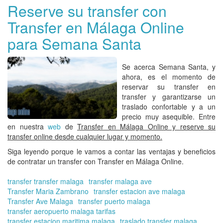
de
Reserve su transfer con
Má
Transfer en Málaga Online
y
Mu
para Semana Santa
Un
|
Tr
Se acerca Semana Santa, y
co
ahora, es el momento de
Tra
reservar su
transfer en
en
transfer
y garantizarse un
Má
traslado confortable y a un
On
precio muy asequible. Entre
en nuestra
web
de
Transfer en Málaga Online y reserve su
transfer online desde cualquier lugar y momento.
Siga leyendo porque le vamos a contar las ventajas y beneficios
de contratar un
transfer
con
Transfer en Málaga Online.
transfer transfer malaga
transfer malaga ave
Transfer Maria Zambrano
transfer estacion ave malaga
Transfer Ave Malaga
transfer puerto malaga
transfer aeropuerto malaga tarifas
transfer estacion maritima malaga
traslado transfer malaga