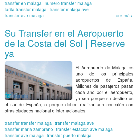
transfer en malaga
numero transfer malaga
tarifa transfer malaga
transfer malaga ave
transfer ave malaga
Leer más
so
Tr
pa
Su Transfer en el Aeropuerto
via
de la Costa del Sol | Reserve
de
ne
ya
ev
o
em
El
Aeropuerto de Málaga
es
Tra
uno de los principales
en
aeropuertos de España.
Má
Millones de pasajeros pasan
On
cada año por el aeropuerto,
ya sea porque su destino es
el sur de España, o porque deben realizar una conexión con
otras ciudades nacional o internacionales.
transfer transfer malaga
transfer malaga ave
transfer maria zambrano
transfer estacion ave malaga
transfer ave malaga
transfer puerto malaga