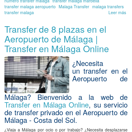
numero transfer malaga
transfer malaga marbella
transfer malaga aeropuerto
Malaga Transfer
malaga transfers
transfer malaga
Leer más
so
Tra
de
Transfer de 8 plazas en el
Má
Aeropuerto de Málaga |
a
Es
Transfer en Málaga Online
|
Tra
en
¿Necesita
Má
un
transfer en el
On
Aeropuerto de
Málaga
? Bienvenido a la web de
Transfer en Málaga Online
, su servicio
de
transfer privado en el Aeropuerto de
Málaga - Costa del Sol.
¿Viaja a Málaga por ocio o por trabajo? ¿Necesita desplazarse