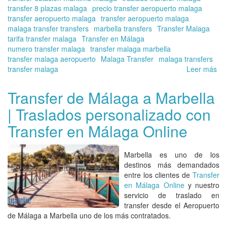
transfer 8 plazas malaga
precio transfer aeropuerto malaga
transfer aeropuerto malaga
transfer aeropuerto malaga
malaga transfer transfers
marbella transfers
Transfer Malaga
tarifa transfer malaga
Transfer en Málaga
numero transfer malaga
transfer malaga marbella
transfer malaga aeropuerto
Malaga Transfer
malaga transfers
transfer malaga
Leer más
so
Re
su
Transfer de Málaga a Marbella
tra
| Traslados personalizado con
co
Tra
Transfer en Málaga Online
en
Má
On
Marbella
es uno de los
pa
destinos más demandados
Se
entre los clientes de
Transfer
Sa
en Málaga Online
y nuestro
servicio de
traslado en
transfer desde el Aeropuerto
de Málaga a Marbella
uno de los más contratados.