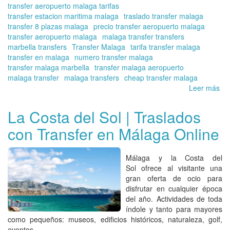
transfer aeropuerto malaga tarifas
transfer estacion maritima malaga
traslado transfer malaga
transfer 8 plazas malaga
precio transfer aeropuerto malaga
transfer aeropuerto malaga
malaga transfer transfers
marbella transfers
Transfer Malaga
tarifa transfer malaga
transfer en malaga
numero transfer malaga
transfer malaga marbella
transfer malaga aeropuerto
malaga transfer
malaga transfers
cheap transfer malaga
Leer más
so
Su
Tra
La Costa del Sol | Traslados
en
con Transfer en Málaga Online
el
Ae
de
Málaga y la Costa del
la
Sol ofrece al visitante una
Co
gran oferta de ocio para
del
disfrutar en cualquier época
Sol
del año. Actividades de toda
|
índole y tanto para mayores
Re
como pequeños: museos, edificios históricos, naturaleza, golf,
ya
eventos…