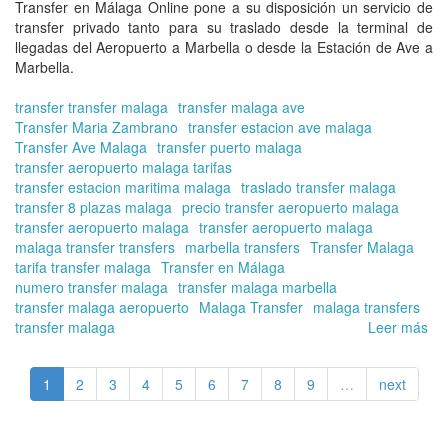
Transfer en Málaga Online
pone a su disposición un
servicio de
transfer privado
tanto para su traslado desde la terminal de
llegadas del Aeropuerto a Marbella o desde la Estación de Ave a
Marbella.
transfer transfer malaga
transfer malaga ave
Transfer Maria Zambrano
transfer estacion ave malaga
Transfer Ave Malaga
transfer puerto malaga
transfer aeropuerto malaga tarifas
transfer estacion maritima malaga
traslado transfer malaga
transfer 8 plazas malaga
precio transfer aeropuerto malaga
transfer aeropuerto malaga
transfer aeropuerto malaga
malaga transfer transfers
marbella transfers
Transfer Malaga
tarifa transfer malaga
Transfer en Málaga
numero transfer malaga
transfer malaga marbella
transfer malaga aeropuerto
Malaga Transfer
malaga transfers
transfer malaga
Leer más
so
Tra
de
1
2
3
4
5
6
7
8
9
…
next
Má
a
Ma
|