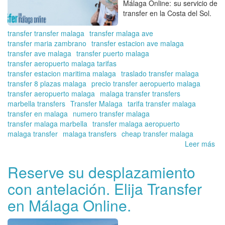
Málaga Online: su servicio de
transfer en la Costa del Sol.
transfer transfer malaga
transfer malaga ave
transfer maria zambrano
transfer estacion ave malaga
transfer ave malaga
transfer puerto malaga
transfer aeropuerto malaga tarifas
transfer estacion maritima malaga
traslado transfer malaga
transfer 8 plazas malaga
precio transfer aeropuerto malaga
transfer aeropuerto malaga
malaga transfer transfers
marbella transfers
Transfer Malaga
tarifa transfer malaga
transfer en malaga
numero transfer malaga
transfer malaga marbella
transfer malaga aeropuerto
malaga transfer
malaga transfers
cheap transfer malaga
Leer más
so
De
el
Reserve su desplazamiento
pre
con antelación. Elija Transfer
de
su
en Málaga Online.
tra
de
el