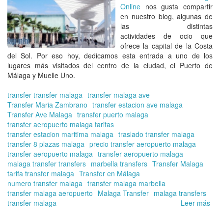
Má
Online
nos gusta compartir
|
en nuestro blog, algunas de
Tra
las distintas
en
actividades de ocio que
Má
ofrece la capital de la
Costa
On
del Sol
. Por eso hoy, dedicamos esta entrada a uno de los
lugares más visitados del centro de la ciudad, el Puerto de
Málaga y Muelle Uno.
transfer transfer malaga
transfer malaga ave
Transfer Maria Zambrano
transfer estacion ave malaga
Transfer Ave Malaga
transfer puerto malaga
transfer aeropuerto malaga tarifas
transfer estacion maritima malaga
traslado transfer malaga
transfer 8 plazas malaga
precio transfer aeropuerto malaga
transfer aeropuerto malaga
transfer aeropuerto malaga
malaga transfer transfers
marbella transfers
Transfer Malaga
tarifa transfer malaga
Transfer en Málaga
numero transfer malaga
transfer malaga marbella
transfer malaga aeropuerto
Malaga Transfer
malaga transfers
transfer malaga
Leer más
so
Pu