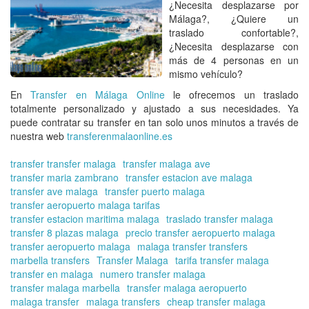
¿Necesita desplazarse por
Ae
Málaga?, ¿Quiere un
de
traslado confortable?,
Má
¿Necesita desplazarse con
más de 4 personas en un
mismo vehículo?
En
Transfer en Málaga Online
le ofrecemos un traslado
totalmente personalizado y ajustado a sus necesidades. Ya
puede contratar su transfer en tan solo unos minutos a través de
nuestra web
transferenmalaonline.es
transfer transfer malaga
transfer malaga ave
transfer maria zambrano
transfer estacion ave malaga
transfer ave malaga
transfer puerto malaga
transfer aeropuerto malaga tarifas
transfer estacion maritima malaga
traslado transfer malaga
transfer 8 plazas malaga
precio transfer aeropuerto malaga
transfer aeropuerto malaga
malaga transfer transfers
marbella transfers
Transfer Malaga
tarifa transfer malaga
transfer en malaga
numero transfer malaga
transfer malaga marbella
transfer malaga aeropuerto
malaga transfer
malaga transfers
cheap transfer malaga