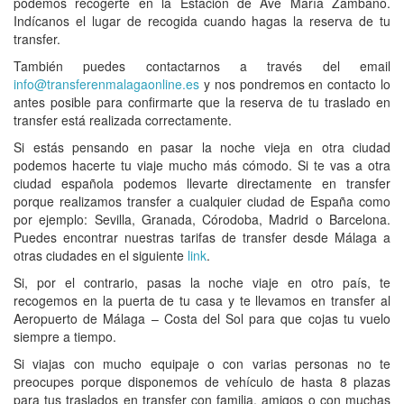
podemos recogerte en
la Estación de Ave María Zambano
.
Indícanos el lugar de recogida cuando hagas la reserva de tu
transfer.
También puedes contactarnos a través del email
info@transferenmalagaonline.es
y nos pondremos en contacto lo
antes posible para confirmarte que la
reserva de tu traslado en
transfer
está realizada correctamente.
Si estás pensando en pasar la noche vieja en otra ciudad
podemos hacerte tu viaje mucho más cómodo. Si te vas a otra
ciudad española podemos llevarte directamente en transfer
porque realizamos transfer a cualquier ciudad de España como
por ejemplo: Sevilla, Granada, Córodoba, Madrid o Barcelona.
Puedes encontrar nuestras
tarifas de transfer
desde Málaga a
otras ciudades en el siguiente
link
.
Si, por el contrario, pasas la noche viaje en otro país, te
recogemos en la puerta de tu casa y te llevamos en
transfer al
Aeropuerto de Málaga – Costa del Sol
para que cojas tu vuelo
siempre a tiempo.
Si viajas con mucho equipaje o con varias personas no te
preocupes porque disponemos de
vehículo de hasta 8 plazas
para tus traslados en transfer
con familia, amigos o con muchas