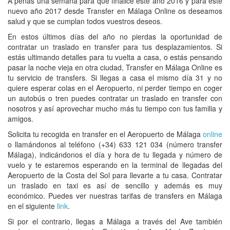
A penas una semana para que finalice este año 2016 y para este
nuevo año 2017 desde
Transfer en Málaga Online
os deseamos
salud y que se cumplan todos vuestros deseos.
En estos últimos días del año no pierdas la oportunidad de
contratar un
traslado en transfer
para tus desplazamientos. Si
estás ultimando detalles para tu vuelta a casa, o estás pensando
pasar la noche vieja en otra ciudad
, Transfer en Málaga Online
es
tu servicio de
transfers
. Si llegas a casa el mismo día 31 y no
quiere esperar colas en el Aeropuerto, ni perder tiempo en coger
un autobús o tren puedes contratar un
traslado en transfer
con
nosotros y así aprovechar mucho más tu tiempo con tus familia y
amigos.
Solicita tu recogida en transfer en el Aeropuerto de Málaga
online
o llamándonos al teléfono (+34) 633 121 034
(número transfer
Málaga
), indicándonos el día y hora de tu llegada y número de
vuelo y te estaremos esperando en la terminal de llegadas del
Aeropuerto de la Costa del Sol
para llevarte a tu casa. Contratar
un
traslado en tax
i es así de sencillo y además es muy
económico. Puedes ver nuestras
tarifas de transfers en Málaga
en el siguiente
link
.
Si por el contrario, llegas a Málaga a través del Ave también