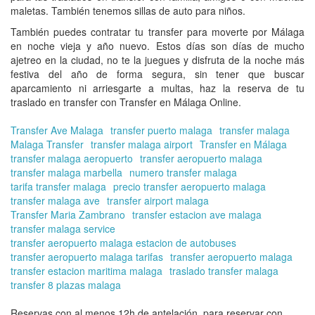
maletas. También tenemos sillas de auto para niños.
También puedes contratar tu transfer para moverte por Málaga
en noche vieja y año nuevo. Estos días son días de mucho
ajetreo en la ciudad, no te la juegues y disfruta de la noche más
festiva del año de forma segura, sin tener que buscar
aparcamiento ni arriesgarte a multas, haz la
reserva de tu
traslado en transfer con Transfer en Málaga Online.
Transfer Ave Malaga
transfer puerto malaga
transfer malaga
Malaga Transfer
transfer malaga airport
Transfer en Málaga
transfer malaga aeropuerto
transfer aeropuerto malaga
transfer malaga marbella
numero transfer malaga
tarifa transfer malaga
precio transfer aeropuerto malaga
transfer malaga ave
transfer airport malaga
Transfer Maria Zambrano
transfer estacion ave malaga
transfer malaga service
transfer aeropuerto malaga estacion de autobuses
transfer aeropuerto malaga tarifas
transfer aeropuerto malaga
transfer estacion maritima malaga
traslado transfer malaga
transfer 8 plazas malaga
Reservas con al menos 12h de antelación, para reservar con