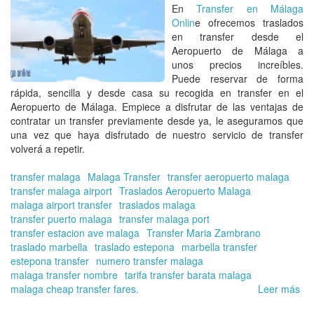
En
Transfer en Málaga
Onlin
e ofrecemos
traslados
en transfer desde el
Aeropuerto de Málaga
a
unos
precios increíbles
.
Puede
reservar
de forma
rápida, sencilla y desde casa su
recogida en transfer en el
Aeropuerto de Málaga
. Empiece a disfrutar de las ventajas de
contratar un
transfer
previamente desde ya, le aseguramos que
una vez que haya disfrutado de nuestro
servicio de transfer
volverá a repetir.
transfer malaga
Malaga Transfer
transfer aeropuerto malaga
transfer malaga airport
Traslados Aeropuerto Malaga
malaga airport transfer
traslados malaga
transfer puerto malaga
transfer malaga port
transfer estacion ave malaga
Transfer Maria Zambrano
traslado marbella
traslado estepona
marbella transfer
estepona transfer
numero transfer malaga
malaga transfer nombre
tarifa transfer barata malaga
malaga cheap transfer fares.
Leer más
so
¿C