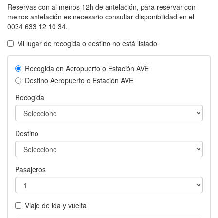
cu
Reservas con al menos 12h de antelación, para reservar con
un
menos antelación es necesario consultar disponibilidad en el
tra
0034 633 12 10 34.
en
tra
Mi lugar de recogida o destino no está listado
de
el
Recogida en Aeropuerto o Estación AVE
Ae
de
Destino Aeropuerto o Estación AVE
Má
Recogida
La
me
tar
co
Destino
Tra
en
Má
On
Pasajeros
Viaje de ida y vuelta