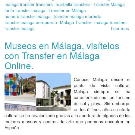
malaga transfer transfers
marbella transfers
Transfer Malaga
tarifa transfer malaga
Transfer en Málaga
numero transfer malaga
transfer malaga marbella
transfer malaga aeropuerto
Malaga Transfer
malaga transfers
transfer malaga
Leer más
so
Tra
Ae
Museos en Málaga, visítelos
Má
con Transfer en Málaga
–
tra
Online.
en
tra
pr
Conoce Málaga desde el
co
punto de vista cultural.
Tra
Málaga siempre se ha
en
caracterizado por un turismo
Má
de sol y playa. Sin embargo,
Onl
en los últimos años su oferta
cultural se ha revalorizado gracias a la apertura de algunos de los
mejores museos y centros de arte que podemos encontrar en
España.