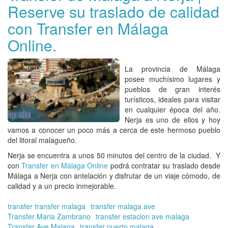
Reserve su traslado de calidad
en
Má
con Transfer en Málaga
y
la
Online.
Co
del
Sol
La provincia de Málaga
|
posee muchísimo lugares y
Su
pueblos de gran interés
ser
turísticos, ideales para visitar
de
en cualquier época del año.
tra
Nerja es uno de ellos y hoy
de
vamos a conocer un poco más a cerca de este hermoso pueblo
cal
del litoral malagueño.
Nerja se encuentra a unos 50 minutos del centro de la ciudad. Y
con
Transfer en Málaga Online
podrá contratar su
traslado desde
Málaga a Nerja
con antelación y disfrutar de un viaje cómodo, de
calidad y a un precio inmejorable.
transfer transfer malaga
transfer malaga ave
Transfer Maria Zambrano
transfer estacion ave malaga
Transfer Ave Malaga
transfer puerto malaga