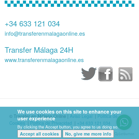
+34 633 121 034
info@transferenmalagaonline.es
Transfer Málaga 24H
www.transferenmalagaonline.es
We use cookies on this site to enhance your
© Transfer en Málaga Online
|
Aviso Legal
|
Politica de
user experience
Cookies
|
Politica de Privacidad
|
+34 633 121 034
By clicking the Accept button, you agree to us doing so.
Accept all cookies
No, give me more info