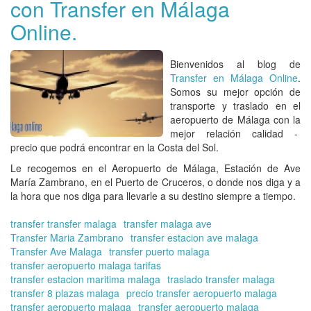
con Transfer en Málaga
co
Tra
Online.
en
Má
Onl
Bienvenidos al blog de
Transfer en Málaga Online
.
Somos su mejor opción de
transporte y traslado en el
aeropuerto de Málaga con la
mejor relación calidad -
precio que podrá encontrar en la Costa del Sol
.
Le recogemos en el
Aeropuerto de Málaga, Estación de Ave
María Zambrano, en el Puerto de Cruceros
, o donde nos diga y a
la hora que nos diga para llevarle a su destino siempre a tiempo.
transfer transfer malaga
transfer malaga ave
Transfer Maria Zambrano
transfer estacion ave malaga
Transfer Ave Malaga
transfer puerto malaga
transfer aeropuerto malaga tarifas
transfer estacion maritima malaga
traslado transfer malaga
transfer 8 plazas malaga
precio transfer aeropuerto malaga
transfer aeropuerto malaga
transfer aeropuerto malaga