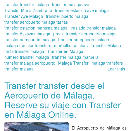
transfer transfer malaga
transfer malaga ave
Transfer Maria Zambrano
transfer estacion ave malaga
Transfer Ave Malaga
transfer puerto malaga
transfer aeropuerto malaga tarifas
transfer estacion maritima malaga
traslado transfer malaga
transfer 8 plazas malaga
precio transfer aeropuerto malaga
transfer aeropuerto malaga
transfer aeropuerto malaga
malaga transfer transfers
marbella transfers
Transfer Malaga
tarifa transfer malaga
Transfer en Málaga
numero transfer malaga
transfer malaga marbella
transfer malaga aeropuerto
Malaga Transfer
malaga transfers
transfer malaga
Leer más
so
Mu
en
Transfer transfer desde el
Má
Aeropuerto de Málaga.
vis
co
Reserve su viaje con Transfer
Tra
en
en Málaga Online.
Má
Onl
El
Aeropuerto de Málaga
es