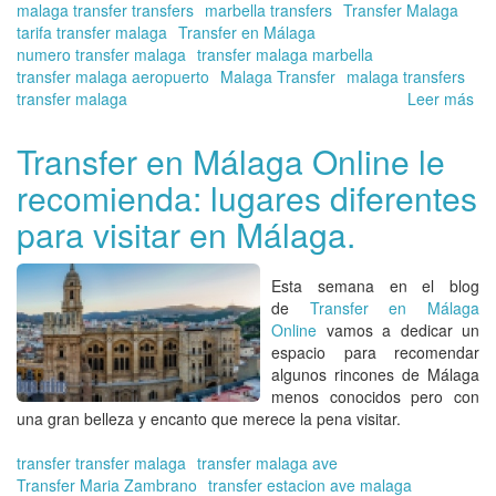
malaga transfer transfers
marbella transfers
Transfer Malaga
tarifa transfer malaga
Transfer en Málaga
numero transfer malaga
transfer malaga marbella
transfer malaga aeropuerto
Malaga Transfer
malaga transfers
transfer malaga
Leer más
so
Tr
en
Transfer en Málaga Online le
Má
recomienda: lugares diferentes
co
las
para visitar en Málaga.
me
tar
Tra
Esta semana en el blog
en
de
Transfer en Málaga
Má
Online
vamos a dedicar un
Onl
espacio para recomendar
algunos rincones de Málaga
menos conocidos pero con
una gran belleza y encanto que merece la pena visitar.
transfer transfer malaga
transfer malaga ave
Transfer Maria Zambrano
transfer estacion ave malaga