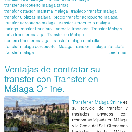
transfer aeropuerto malaga tarifas
transfer estacion maritima malaga
traslado transfer malaga
transfer 8 plazas malaga
precio transfer aeropuerto malaga
transfer aeropuerto malaga
transfer aeropuerto malaga
malaga transfer transfers
marbella transfers
Transfer Malaga
tarifa transfer malaga
Transfer en Málaga
numero transfer malaga
transfer malaga marbella
transfer malaga aeropuerto
Malaga Transfer
malaga transfers
transfer malaga
Leer más
so
Tra
de
Ventajas de contratar su
Má
transfer con Transfer en
a
Ne
Málaga Online.
|
Re
su
Transfer en Málaga Online
es
tra
su servicio de
transfer y
de
traslados privados con
cal
reserva anticipada en Málaga
co
y la Costa del Sol
. Ofrecemos
Tra
traslados desde Málaga