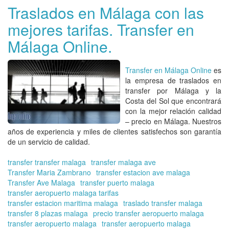
de
Traslados en Málaga con las
Má
mejores tarifas. Transfer en
a
Có
Málaga Online.
|
Tra
en
Transfer en Málaga Online
es
Má
la empresa de
traslados en
On
transfer por Málaga y la
Costa del Sol
que encontrará
con la mejor relación calidad
– precio en Málaga. Nuestros
años de experiencia y miles de clientes satisfechos son garantía
de un servicio de calidad.
transfer transfer malaga
transfer malaga ave
Transfer Maria Zambrano
transfer estacion ave malaga
Transfer Ave Malaga
transfer puerto malaga
transfer aeropuerto malaga tarifas
transfer estacion maritima malaga
traslado transfer malaga
transfer 8 plazas malaga
precio transfer aeropuerto malaga
transfer aeropuerto malaga
transfer aeropuerto malaga