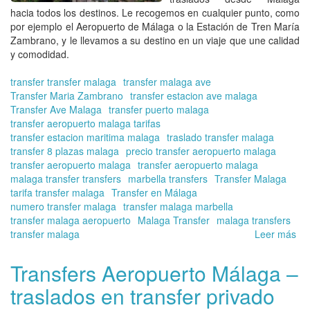
en
hacia todos los destinos. Le recogemos en cualquier punto, como
Má
por ejemplo el
Aeropuerto de Málaga o la Estación de Tren María
Onl
Zambrano
, y le llevamos a su destino en un viaje que une calidad
y comodidad.
transfer transfer malaga
transfer malaga ave
Transfer Maria Zambrano
transfer estacion ave malaga
Transfer Ave Malaga
transfer puerto malaga
transfer aeropuerto malaga tarifas
transfer estacion maritima malaga
traslado transfer malaga
transfer 8 plazas malaga
precio transfer aeropuerto malaga
transfer aeropuerto malaga
transfer aeropuerto malaga
malaga transfer transfers
marbella transfers
Transfer Malaga
tarifa transfer malaga
Transfer en Málaga
numero transfer malaga
transfer malaga marbella
transfer malaga aeropuerto
Malaga Transfer
malaga transfers
transfer malaga
Leer más
so
Ve
de
Transfers Aeropuerto Málaga –
con
traslados en transfer privado
su
tra