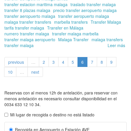
transfer estacion maritima malaga
traslado transfer malaga
transfer 8 plazas malaga
precio transfer aeropuerto malaga
transfer aeropuerto malaga
transfer aeropuerto malaga
malaga transfer transfers
marbella transfers
Transfer Malaga
tarifa transfer malaga
Transfer en Málaga
numero transfer malaga
transfer malaga marbella
transfer malaga aeropuerto
Malaga Transfer
malaga transfers
transfer malaga
Leer más
so
Su
tra
previous
…
2
3
4
5
6
7
8
9
pr
co
10
…
next
con
pre
|
Re
Reservas con al menos 12h de antelación, para reservar con
co
menos antelación es necesario consultar disponibilidad en el
Tra
0034 633 12 10 34.
en
Mi lugar de recogida o destino no está listado
Má
Onl
Recogida en Aeropuerto o Estación AVE