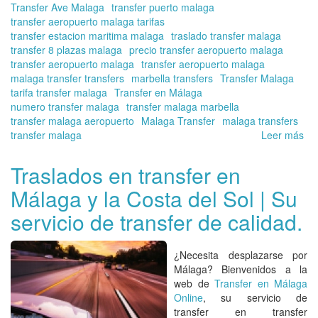
Transfer Ave Malaga
transfer puerto malaga
transfer aeropuerto malaga tarifas
transfer estacion maritima malaga
traslado transfer malaga
transfer 8 plazas malaga
precio transfer aeropuerto malaga
transfer aeropuerto malaga
transfer aeropuerto malaga
malaga transfer transfers
marbella transfers
Transfer Malaga
tarifa transfer malaga
Transfer en Málaga
numero transfer malaga
transfer malaga marbella
transfer malaga aeropuerto
Malaga Transfer
malaga transfers
transfer malaga
Leer más
so
Tra
en
Traslados en transfer en
Má
Málaga y la Costa del Sol | Su
On
le
servicio de transfer de calidad.
re
lu
dif
¿Necesita desplazarse por
pa
Málaga? Bienvenidos a la
vis
web de
Transfer en Málaga
en
Online
, su servicio de
Má
transfer en transfer