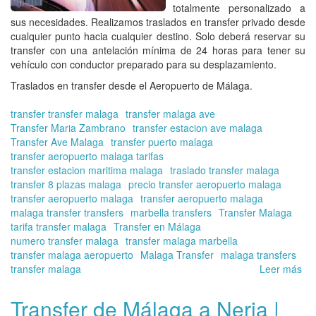
totalmente personalizado a
sus necesidades. Realizamos traslados en transfer privado desde
cualquier punto hacia cualquier destino. Solo deberá reservar su
transfer con una antelación mínima de 24 horas para tener su
vehículo con conductor preparado para su desplazamiento.
Traslados en transfer desde el Aeropuerto de Málaga.
transfer transfer malaga
transfer malaga ave
Transfer Maria Zambrano
transfer estacion ave malaga
Transfer Ave Malaga
transfer puerto malaga
transfer aeropuerto malaga tarifas
transfer estacion maritima malaga
traslado transfer malaga
transfer 8 plazas malaga
precio transfer aeropuerto malaga
transfer aeropuerto malaga
transfer aeropuerto malaga
malaga transfer transfers
marbella transfers
Transfer Malaga
tarifa transfer malaga
Transfer en Málaga
numero transfer malaga
transfer malaga marbella
transfer malaga aeropuerto
Malaga Transfer
malaga transfers
transfer malaga
Leer más
so
Tr
en
Transfer de Málaga a Nerja |
tra