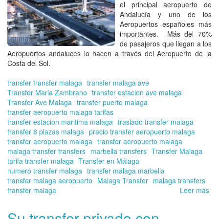
el principal aeropuerto de
Andalucía y uno de los
Aeropuertos españoles más
importantes. Más del 70%
de pasajeros que llegan a los
Aeropuertos andaluces lo hacen a través del Aeropuerto de la
Costa del Sol.
transfer transfer malaga
transfer malaga ave
Transfer Maria Zambrano
transfer estacion ave malaga
Transfer Ave Malaga
transfer puerto malaga
transfer aeropuerto malaga tarifas
transfer estacion maritima malaga
traslado transfer malaga
transfer 8 plazas malaga
precio transfer aeropuerto malaga
transfer aeropuerto malaga
transfer aeropuerto malaga
malaga transfer transfers
marbella transfers
Transfer Malaga
tarifa transfer malaga
Transfer en Málaga
numero transfer malaga
transfer malaga marbella
transfer malaga aeropuerto
Malaga Transfer
malaga transfers
transfer malaga
Leer más
so
Tra
tra
Su transfer privado con