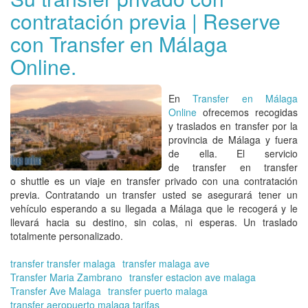
de
contratación previa | Reserve
el
Ae
con Transfer en Málaga
de
Má
Online.
Re
su
via
En
Transfer en Málaga
co
Online
ofrecemos
recogidas
Tra
y traslados en transfer por la
en
provincia de Málaga y fuera
Má
de ella.
El servicio
Onl
de
transfer en transfer
o
shuttle
es un
viaje en transfer privado con una contratación
previa.
Contratando un
transfer
usted se asegurará tener un
vehículo esperando a su llegada a
Málaga
que le recogerá y le
llevará hacia su destino, sin colas, ni esperas. Un traslado
totalmente personalizado.
transfer transfer malaga
transfer malaga ave
Transfer Maria Zambrano
transfer estacion ave malaga
Transfer Ave Malaga
transfer puerto malaga
transfer aeropuerto malaga tarifas